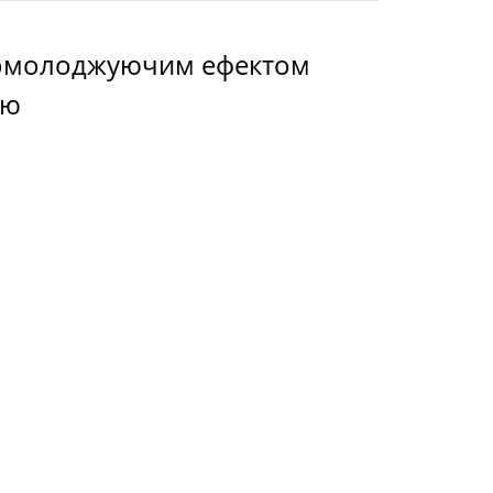
 омолоджуючим ефектом
єю