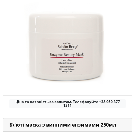
Ціна та наявність за запитом. Телефонуйте +38 050 377
1311
Б\'юті маска з винними ензимами 250мл