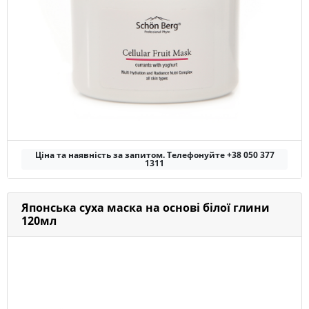
Ціна та наявність за запитом. Телефонуйте +38 050 377
1311
Японська суха маска на основі білої глини
120мл