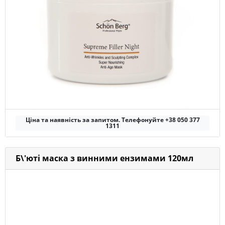
Ціна та наявність за запитом. Телефонуйте +38 050 377
1311
Б\'юті маска з винними ензимами 120мл